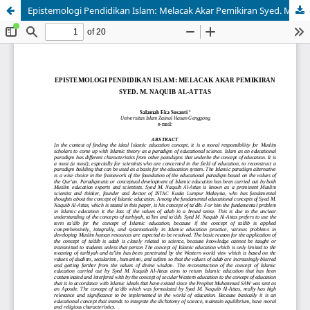
Epistemologi Pendidikan Islam: Melacak Akar Pemikiran Syed. M. Naquib al-Attas